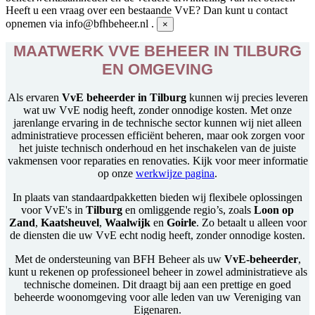
Heeft u een vraag over een bestaande VvE? Dan kunt u contact
opnemen via info@bfhbeheer.nl .
×
MAATWERK VVE BEHEER IN TILBURG
EN OMGEVING
Als ervaren
VvE beheerder in Tilburg
kunnen wij precies leveren
wat uw VvE nodig heeft, zonder onnodige kosten. Met onze
jarenlange ervaring in de technische sector kunnen wij niet alleen
administratieve processen efficiënt beheren, maar ook zorgen voor
het juiste technisch onderhoud en het inschakelen van de juiste
vakmensen voor reparaties en renovaties. Kijk voor meer informatie
op onze
werkwijze pagina
.
In plaats van standaardpakketten bieden wij flexibele oplossingen
voor VvE's in
Tilburg
en omliggende regio’s, zoals
Loon op
Zand
,
Kaatsheuvel
,
Waalwijk
en
Goirle
. Zo betaalt u alleen voor
de diensten die uw VvE echt nodig heeft, zonder onnodige kosten.
Met de ondersteuning van BFH Beheer als uw
VvE-beheerder
,
kunt u rekenen op professioneel beheer in zowel administratieve als
technische domeinen. Dit draagt bij aan een prettige en goed
beheerde woonomgeving voor alle leden van uw Vereniging van
Eigenaren.